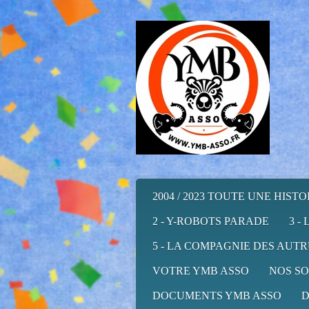
Passer
au
contenu
principal
2004 / 2023 TOUTE UNE HISTOIR
2 - Y-ROBOTS PARADE
3 -
5 - LA COMPAGNIE DES AUT
VOTRE YMB ASSO
NOS SO
DOCUMENTS YMB ASSO
D