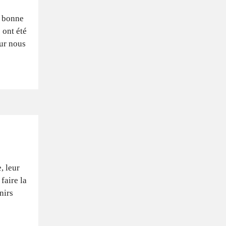
r bonne
 ont été
our nous
, leur
faire la
nirs