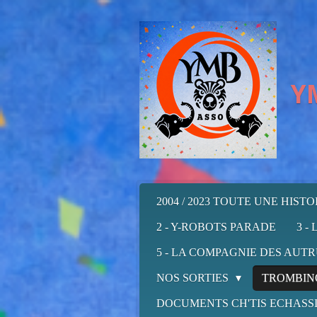
Passer
au
contenu
principal
Y
2004 / 2023 TOUTE UNE HISTOIR
2 - Y-ROBOTS PARADE
3 -
5 - LA COMPAGNIE DES AUT
NOS SORTIES
TROMBIN
DOCUMENTS CH'TIS ECHASS