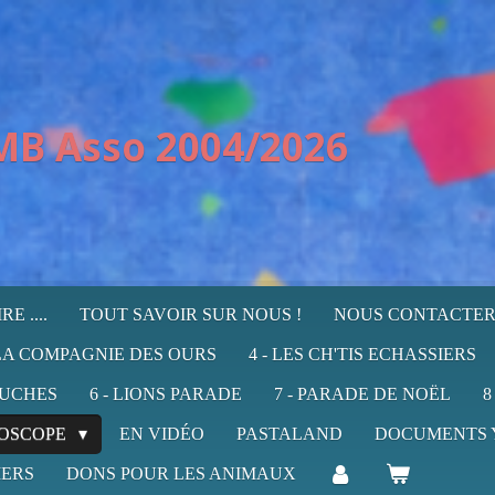
MB Asso 2004/2026
E ....
TOUT SAVOIR SUR NOUS !
NOUS CONTACTE
 LA COMPAGNIE DES OURS
4 - LES CH'TIS ECHASSIERS
RUCHES
6 - LIONS PARADE
7 - PARADE DE NOËL
8
OSCOPE
EN VIDÉO
PASTALAND
DOCUMENTS 
IERS
DONS POUR LES ANIMAUX