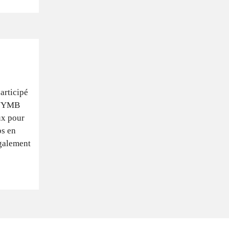
participé
 d'YMB
ux pour
ps en
également