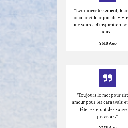
"Leur
investissement
, leu
humeur et leur joie de vivre
une source d'inspiration p
tous."
YMB Asso
"Toujours le mot pour rire
amour pour les carnavals et 
fête resteront des souve
précieux."
YMB Asso